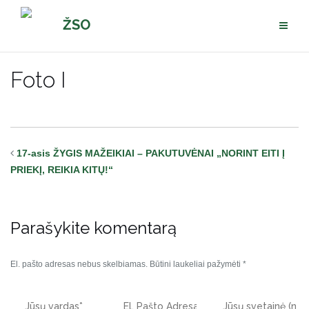
Pereiti
ŽSO
prie
turinio
Foto I
17-asis ŽYGIS MAŽEIKIAI – PAKUTUVĖNAI „NORINT EITI Į
PRIEKĮ, REIKIA KITŲ!“
Parašykite komentarą
El. pašto adresas nebus skelbiamas.
Būtini laukeliai pažymėti
*