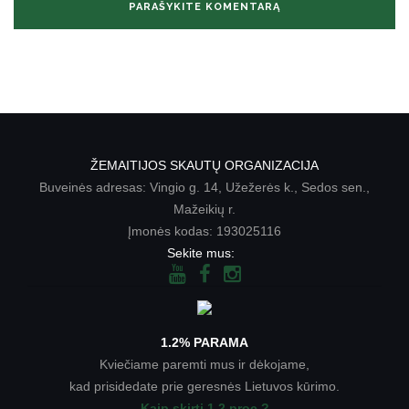
ŽEMAITIJOS SKAUTŲ ORGANIZACIJA
Buveinės adresas: Vingio g. 14, Užežerės k., Sedos sen.,
Mažeikių r.
Įmonės kodas: 193025116
Sekite mus:
1.2% PARAMA
Kviečiame paremti mus ir dėkojame,
kad prisidedate prie geresnės Lietuvos kūrimo.
Kaip skirti 1.2 proc.?