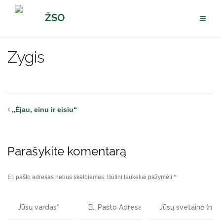
Pereiti
ŽSO
prie
turinio
Zygis
„Ėjau, einu ir eisiu“
Parašykite komentarą
El. pašto adresas nebus skelbiamas.
Būtini laukeliai pažymėti
*