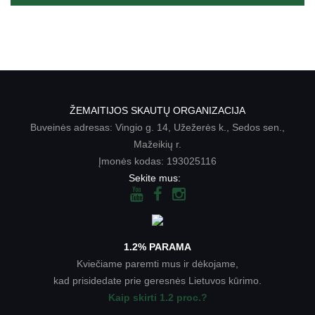
ŽEMAITIJOS SKAUTŲ ORGANIZACIJA
Buveinės adresas: Vingio g. 14, Užežerės k., Sedos sen.,
Mažeikių r.
Įmonės kodas: 193025116
Sekite mus:
1.2% PARAMA
Kviečiame paremti mus ir dėkojame,
kad prisidedate prie geresnės Lietuvos kūrimo.
Kaip skirti 1.2 proc.?