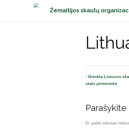
Pereiti
Žemaitijos skautų organizac
prie
turinio
Lithu
Išrinkta Lietuvos sk
stalo pirmininkė
Parašykite
El. pašto adresas nebu