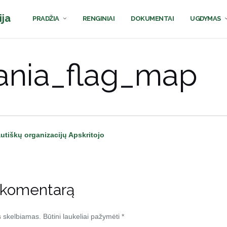
ija
PRADŽIA
RENGINIAI
DOKUMENTAI
UGDYMAS
ania_flag_map
autiškų organizacijų Apskritojo
 komentarą
s skelbiamas.
Būtini laukeliai pažymėti
*