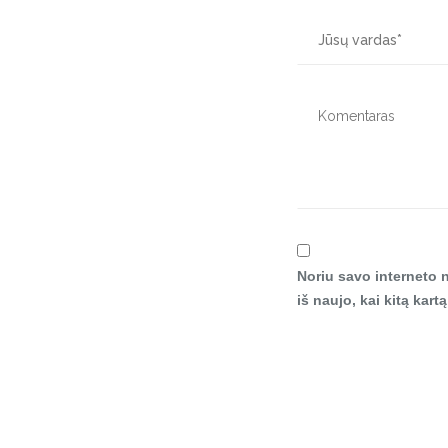
Noriu savo interneto n
iš naujo, kai kitą kar