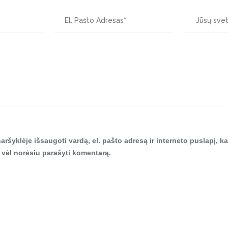
aršyklėje išsaugoti vardą, el. pašto adresą ir interneto puslapį, ka
tą vėl norėsiu parašyti komentarą.