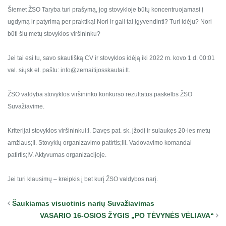
Šiemet ŽSO Taryba turi prašymą, jog stovykloje būtų koncentruojamasi į
ugdymą ir patyrimą per praktiką! Nori ir gali tai įgyvendinti? Turi idėjų? Nori
būti šių metų stovyklos viršininku?
Jei tai esi tu, savo skautišką CV ir stovyklos idėją iki 2022 m. kovo 1 d. 00:01
val. siųsk el. paštu: info@zemaitijosskautai.lt.
ŽSO valdyba stovyklos viršininko konkurso rezultatus paskelbs ŽSO
Suvažiavime.
Kriterijai stovyklos viršininkui:
I. Davęs pat. sk. įžodį ir sulaukęs 20-ies metų
amžiaus;
II. Stovyklų organizavimo patirtis;
III. Vadovavimo komandai
patirtis;
IV. Aktyvumas organizacijoje.
Jei turi klausimų – kreipkis į bet kurį ŽSO valdybos narį.
Šaukiamas visuotinis narių Suvažiavimas
VASARIO 16-OSIOS ŽYGIS „PO TĖVYNĖS VĖLIAVA“