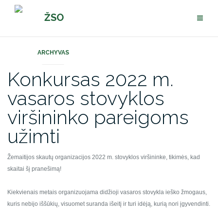
Pereiti
ŽSO
prie
turinio
ARCHYVAS
Konkursas 2022 m.
vasaros stovyklos
viršininko pareigoms
užimti
Žemaitijos skautų organizacijos 2022 m. stovyklos viršininke, tikimės, kad
skaitai šį pranešimą!
Kiekvienais metais organizuojama didžioji vasaros stovykla ieško žmogaus,
kuris nebijo iššūkių, visuomet suranda išeitį ir turi idėją, kurią nori įgyvendinti.