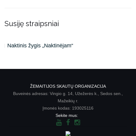
Susiję straipsniai
Naktinis žygis „Naktinėjam“
ŽEMAITIJOS SKAUTŲ ORGANIZACIJA
Buveinės adresas: Vingio g. 14, Užežerės k., Sedos sen.,
Mažeikių r.
Įmonės kodas: 193025116
Sekite mus: