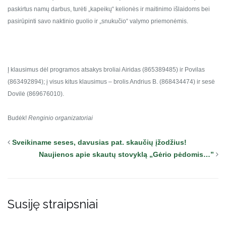
paskirtus namų darbus,
turėti „kapeikų“ kelionės ir maitinimo išlaidoms bei
pasirūpinti savo naktinio
guolio ir „snukučio“ valymo priemonėmis.
Į klausimus dėl programos atsakys broliai Airidas (865389485) ir Povilas
(863492894);
į visus kitus klausimus – brolis Andrius B. (868434474) ir sesė
Dovilė (869676010).
Budėk!
Renginio organizatoriai
Sveikiname seses, davusias pat. skaučių įžodžius!
Naujienos apie skautų stovyklą „Gėrio pėdomis…”
Susiję straipsniai