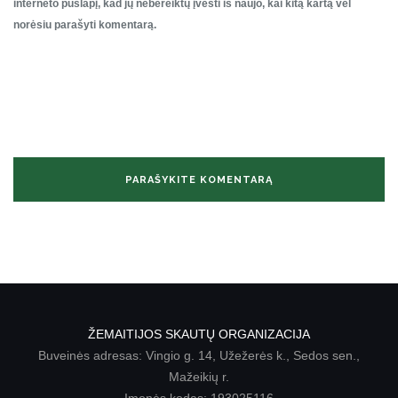
interneto puslapį, kad jų nebereiktų įvesti iš naujo, kai kitą kartą vėl
norėsiu parašyti komentarą.
ŽEMAITIJOS SKAUTŲ ORGANIZACIJA
Buveinės adresas: Vingio g. 14, Užežerės k., Sedos sen.,
Mažeikių r.