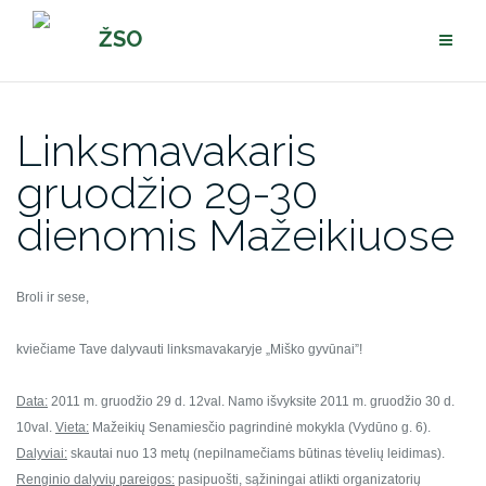
Pereiti
ŽSO
prie
turinio
Linksmavakaris
gruodžio 29-30
dienomis Mažeikiuose
Broli ir sese,
kviečiame Tave dalyvauti linksmavakaryje „Miško gyvūnai”!
Data:
2011 m. gruod
žio
29 d. 12val.
Namo išvyksite
2011 m. gruod
žio
30 d.
10val.
Vieta:
Mažeikių
Senamiesčio pagrindinė mokykla (Vydūno g.
6
)
.
Dalyviai:
skautai nuo 13 metų (nepilnamečiams būtinas tėvelių leidimas).
Renginio dalyvi
ų
pareigos:
pasipuošti, sąžiningai atlikti organizatorių