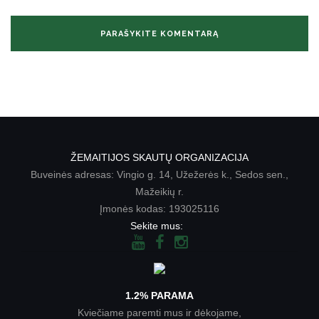
ŽEMAITIJOS SKAUTŲ ORGANIZACIJA
Buveinės adresas: Vingio g. 14, Užežerės k., Sedos sen.,
Mažeikių r.
Įmonės kodas: 193025116
Sekite mus:
1.2% PARAMA
Kviečiame paremti mus ir dėkojame,