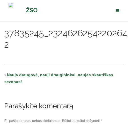
Pereiti
ŽSO
prie
turinio
37835245_2324626254220264
2
Nauja draugovė, nauji draugininkai, naujas skautiškas
sezonas!
Parašykite komentarą
El. pašto adresas nebus skelbiamas.
Būtini laukeliai pažymėti
*