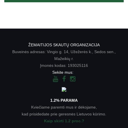
ŽEMAITIJOS SKAUTŲ ORGANIZACIJA
Buveinės adresas: Vingio g. 14, Užežerės k., Sedos sen.,
Mažeikių r.
Įmonės kodas: 193025116
Sekite mus:
1.2% PARAMA
Kviečiame paremti mus ir dėkojame,
kad prisidedate prie geresnės Lietuvos kūrimo.
Kaip skirti 1.2 proc.?