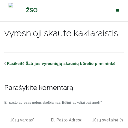
Pereiti
ŽSO
prie
turinio
vyresnioji skaute kaklaraistis
Pasikeitė Šatrijos vyresniųjų skaučių būrelio pirmininkė
Parašykite komentarą
El. pašto adresas nebus skelbiamas.
Būtini laukeliai pažymėti
*