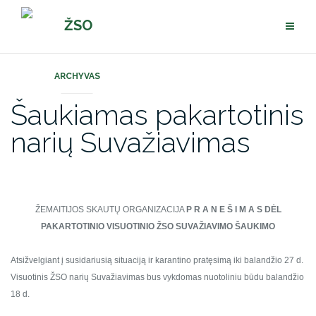
Pereiti
ŽSO
prie
turinio
ARCHYVAS
Šaukiamas pakartotinis
narių Suvažiavimas
ŽEMAITIJOS SKAUTŲ ORGANIZACIJA
P R A N E Š I M A S
DĖL
PAKARTOTINIO VISUOTINIO ŽSO SUVAŽIAVIMO ŠAUKIMO
Atsižvelgiant į susidariusią situaciją ir karantino pratęsimą iki balandžio 27 d.
Visuotinis ŽSO narių Suvažiavimas bus vykdomas nuotoliniu būdu balandžio
18 d.