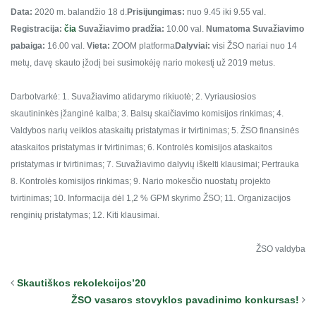
Data:
2020 m. balandžio 18 d.
Prisijungimas:
nuo 9.45 iki 9.55 val.
Registracija:
čia
Suvažiavimo pradžia:
10.00 val.
Numatoma Suvažiavimo
pabaiga:
16.00 val.
Vieta:
ZOOM platforma
Dalyviai:
visi ŽSO nariai nuo 14
metų, davę skauto įžodį bei susimokėję nario mokestį už 2019 metus.
Darbotvarkė:
1. Suvažiavimo atidarymo rikiuotė;
2. Vyriausiosios
skautininkės įžanginė kalba;
3. Balsų skaičiavimo komisijos rinkimas;
4.
Valdybos narių veiklos ataskaitų pristatymas ir tvirtinimas;
5. ŽSO finansinės
ataskaitos pristatymas ir tvirtinimas;
6. Kontrolės komisijos ataskaitos
pristatymas ir tvirtinimas;
7. Suvažiavimo dalyvių iškelti klausimai;
Pertrauka
8. Kontrolės komisijos rinkimas;
9. Nario mokesčio nuostatų projekto
tvirtinimas;
10. Informacija dėl 1,2 % GPM skyrimo ŽSO;
11. Organizacijos
renginių pristatymas;
12. Kiti klausimai.
ŽSO valdyba
Skautiškos rekolekcijos’20
ŽSO vasaros stovyklos pavadinimo konkursas!