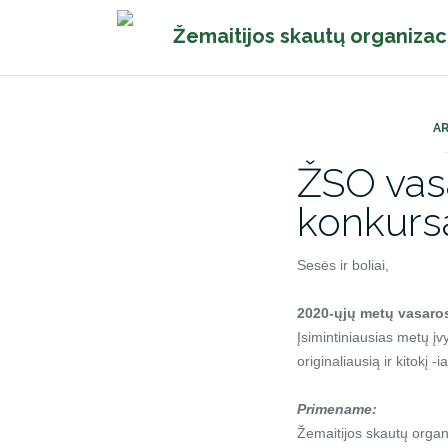
Pereiti
Žemaitijos skautų organizac
prie
turinio
A
ŽSO vas
konkurs
Sesės ir boliai,
2020-ųjų metų vasaros
Įsimintiniausias metų įvy
originaliausią ir kitokį
Primename:
Žemaitijos skautų organi