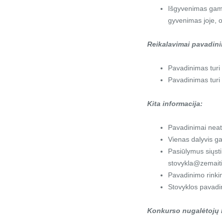
Išgyvenimas gamto
gyvenimas joje, 
Reikalavimai pavadini
Pavadinimas turi 
Pavadinimas turi 
Kita informacija:
Pavadinimai neat
Vienas dalyvis g
Pasiūlymus siųsti 
stovykla@zemaitij
Pavadinimo rinki
Stovyklos pavadin
Konkurso nugalėtojų 