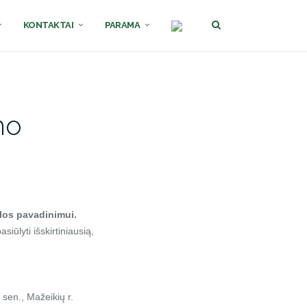
KONTAKTAI
PARAMA
mo
klos pavadinimui.
iūlyti išskirtiniausią,
 sen., Mažeikių r.