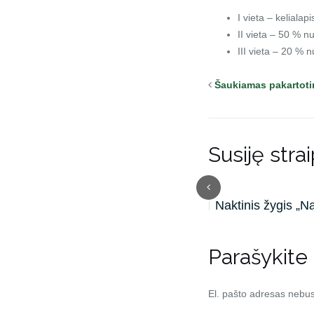
I vieta – kelialapi
II vieta – 50 % nu
III vieta – 20 % n
Šaukiamas pakartoti
Susiję strai
Sesių žygis 2026
Naktinis žygis „N
Parašykite
El. pašto adresas nebu