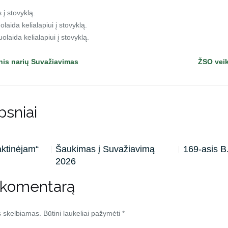
s į stovyklą.
olaida kelialapiui į stovyklą.
uolaida kelialapiui į stovyklą.
nis narių Suvažiavimas
ŽSO veik
psniai
aktinėjam“
Šaukimas į Suvažiavimą
169-asis 
2026
 komentarą
s skelbiamas.
Būtini laukeliai pažymėti
*