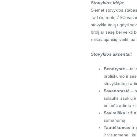
Stovyklos idėja:
Šiemet stovyklos štabas 
Tad šių metų ŽSO vasaro
stovyklautoją ugdyti sa
brolį ar sesę bei veikti
reikalaujančių įveikti pa
Stovyklos akcentai:
Bendrystė
– tai 
broliškumo ir ses
stovyklautojų art
Savanorystė
– p
sulauks iššūkių ir
bei būti artimu 
Saviraiška ir ži
sumanumą.
Tautiškumas ir 
ir visuomenei, ku