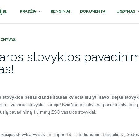
ija
PRADŽIA
RENGINIAI
DOKUMENTAI
UGDYMAS
RCHYVAS
aros stovyklos pavadini
as!
 stovyklos beliaukiantis štabas kviečia siūlyti savo idėjas stovy
kis – vasaros stovykla – artėja! Kviečiame kiekvieną pasukti galvelę ir pas
 -iausią pavadinimą šių metų ŽSO vasaros stovyklai.
zacijos stovykla vyks š. m. liepos 19 – 25 dienomis, Dingailių k., Sedos