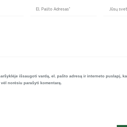
aršyklėje išsaugoti vardą, el. pašto adresą ir interneto puslapį, ka
tą vėl norėsiu parašyti komentarą.