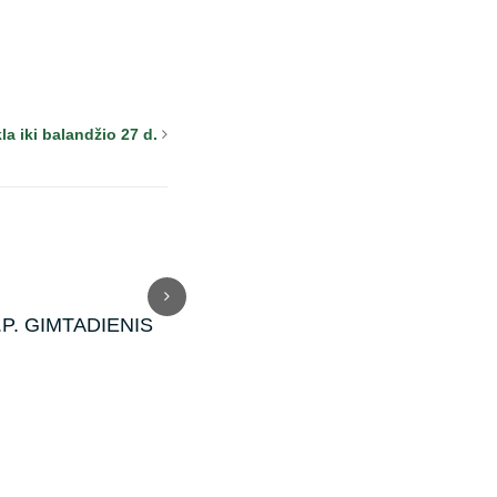
la iki balandžio 27 d.
B.P. GIMTADIENIS
Rekolekcijos 2026
Žygi