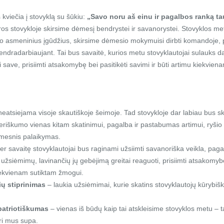
kviečia į stovyklą su šūkiu:
„Savo noru aš einu ir pagalbos ranką tau
s stovykloje skirsime dėmesį bendrystei ir savanorystei. Stovyklos me
vo asmeninius įgūdžius, skirsime dėmesio mokymuisi dirbti komandoje, p
 bendradarbiaujant. Tai bus savaitė, kurios metu stovyklautojai sulauks d
ti save, prisiimti atsakomybę bei pasitikėti savimi ir būti artimu kiekvie
neatsiejama visoje skautiškoje šeimoje. Tad stovykloje dar labiau bus 
eriškumo vienas kitam skatinimui, pagalba ir pastabumas artimui, ryšio
imesnis palaikymas.
er savaitę stovyklautojai bus raginami užsiimti savanoriška veikla, pagal
 užsiėmimų, lavinančių jų gebėjimą greitai reaguoti, prisiimti atsakomybę,
kiekvienam sutiktam žmogui.
nių stiprinimas
– laukia užsiėmimai, kurie skatins stovyklautojų kūrybiš
patriotiškumas
– vienas iš būdų kaip tai atskleisime stovyklos metu – ta
ri mus supa.