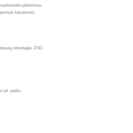
ovyklavietės įsikūrimas,
gamtoje klausimais.
, skautų ideologija, ŽSO.
i (el. paštu
.