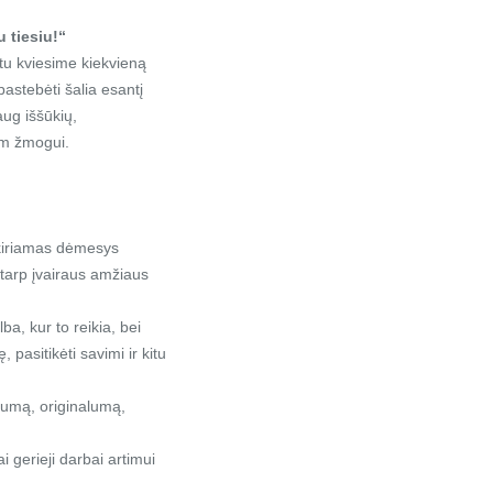
 tiesiu!“
tu kviesime kiekvieną
astebėti šalia esantį
aug iššūkių,
nam žmogui.
skiriamas dėmesys
 tarp įvairaus amžiaus
ba, kur to reikia, bei
 pasitikėti savimi ir kitu
kumą, originalumą,
i gerieji darbai artimui