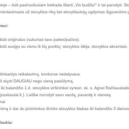
je – būti pasiruošusiam betkada ištarti „Vis budžiu!“ ir tai parodyti. St
orientavimasis už stovyklos ribų bei stovyklautojų ugdymas išgyvenimo 
mui:
būti originalus (sukurtas tavo paties/pačios).
būti susijęs su vienu iš šių punktų: stovyklos idėja, stovyklos akcentais
itinkantys reikalavimų, konkurse nedalyvaus.
ali siųsti DAUGIAU negu vieną pasiūlymą.
iki balandžio 1 d. stovyklos viršininkei vyresn. sk. s. Agnei Račkauskaite
osskautai.lt ). Laiške nurodyti savo vardą, pavardę ir vienetą.
mai
imą ir dar du prizininkus išrinks stovyklos štabas iki balandžio 3 dienos
laukia: