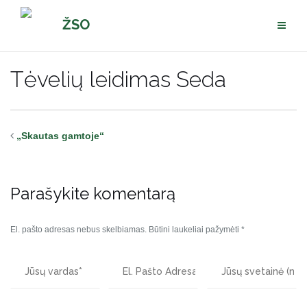
Pereiti
ŽSO
prie
turinio
Tėvelių leidimas Seda
„Skautas gamtoje“
Parašykite komentarą
El. pašto adresas nebus skelbiamas.
Būtini laukeliai pažymėti
*