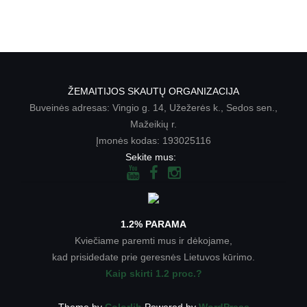
ŽEMAITIJOS SKAUTŲ ORGANIZACIJA
Buveinės adresas: Vingio g. 14, Užežerės k., Sedos sen.,
Mažeikių r.
Įmonės kodas: 193025116
Sekite mus:
1.2% PARAMA
Kviečiame paremti mus ir dėkojame,
kad prisidedate prie geresnės Lietuvos kūrimo.
Kaip skirti 1.2 proc.?