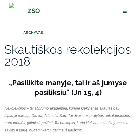
Pereiti
ŽSO
prie
turinio
ARCHYVAS
Skautiškos rekolekcijos
2018
„Pasilikite manyje, tai ir aš jumyse
pasiliksiu“ (Jn 15, 4)
Rekolekcijos – tai atvirumo akademija, kurioje kiekvienas skautas gali
išpildyti pareigą Dievui, Artimui ir Sau. Tai dvasinės pratybos reikalaujančios
noro tobulėti, gilintis ir pažinti. Tai paslaptis, kurią kiekvienas nešiojamės su
savimi ir kurią, būdami kartu, galime išsiaiškinti.