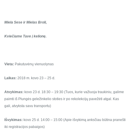
Miela Sese ir Mielas Broli,
Kviečiame Tave į kelionę.
Vieta:
Pakutuvėnų vienuolynas
Laikas:
2018 m. kovo 23 – 25 d.
Atvykimas:
kovo 23 d. 18:30 – 19:30 (Tuos, kurie važiuoja traukiniu, galime
paimti iš Plungės geležinkelio stoties ir po rekolekcijų pavežėti atgal. Kas
gali, atvyksta savu transportu)
Išvykimas:
kovo 25 d. 14:00 – 15:00 (Apie išvykimą anksčiau būtina pranešti
iki registracijos pabaigos)