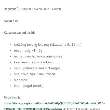
Dalyviai:
ŽSO nariai ir svečiai nuo 14 metų
Auka:
5 eur
Kartu su savimi turėti:
raštišką tėvelių leidimą (skautams iki 18 m.)
miegmaišį, kilimėlį
asmenines higienos priemones
kasdieninius šiltus rūbus
saldų patiekalą sau ir draugui
skautišką sąsiuvinį ir rašiklį
šlepetes
kita – pagal poreikį.
Registracija:
https://docs.google.com/forms/d/e/1FAIpQLSfi1TpSFo1DPpslcvd4z_Wr5-
fHQue4UrOmFFVVMI8qm-KqFQ/viewform
iki kovo 11 d. (vietų skaičius