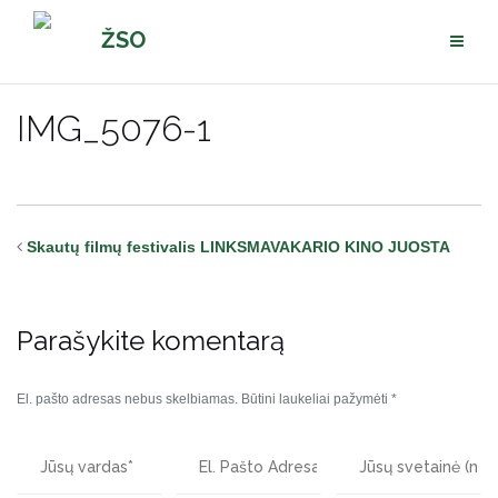
Pereiti
ŽSO
prie
turinio
IMG_5076-1
Skautų filmų festivalis LINKSMAVAKARIO KINO JUOSTA
Parašykite komentarą
El. pašto adresas nebus skelbiamas.
Būtini laukeliai pažymėti
*