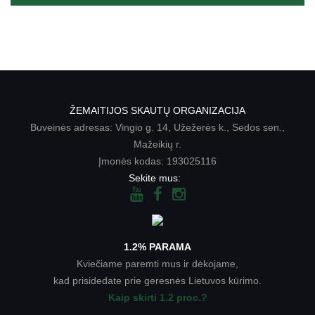
ŽEMAITIJOS SKAUTŲ ORGANIZACIJA
Buveinės adresas: Vingio g. 14, Užežerės k., Sedos sen.,
Mažeikių r.
Įmonės kodas: 193025116
Sekite mus:
1.2% PARAMA
Kviečiame paremti mus ir dėkojame,
kad prisidedate prie geresnės Lietuvos kūrimo.
Kaip skirti 1.2 proc.?