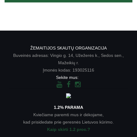
ŽEMAITIJOS SKAUTŲ ORGANIZACIJA
Buveinės adresas: Vingio g. 14, Užežerės k., Sedos sen.,
Mažeikių r.
Įmonės kodas: 193025116
Sekite mus:
1.2% PARAMA
Kviečiame paremti mus ir dėkojame,
kad prisidedate prie geresnės Lietuvos kūrimo.
Kaip skirti 1.2 proc.?