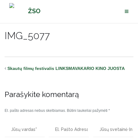
Pereiti
ŽSO
prie
turinio
IMG_5077
Skautų filmų festivalis LINKSMAVAKARIO KINO JUOSTA
Parašykite komentarą
El. pašto adresas nebus skelbiamas.
Būtini laukeliai pažymėti
*