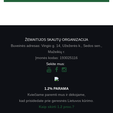
ŽEMAITIJOS SKAUTŲ ORGANIZACIJA
Buveinės adresas: Vingio g. 14, Užežerės k., Sedos sen.,
Mažeikių r.
Įmonės kodas: 193025116
Sekite mus:
1.2% PARAMA
Kviečiame paremti mus ir dėkojame,
kad prisidedate prie geresnės Lietuvos kūrimo.
Kaip skirti 1.2 proc.?