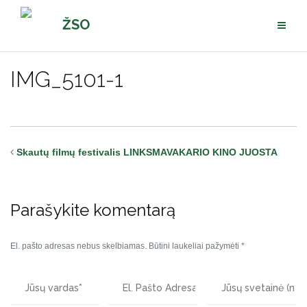
Pereiti
ŽSO
prie
turinio
IMG_5101-1
Skautų filmų festivalis LINKSMAVAKARIO KINO JUOSTA
Parašykite komentarą
El. pašto adresas nebus skelbiamas.
Būtini laukeliai pažymėti
*