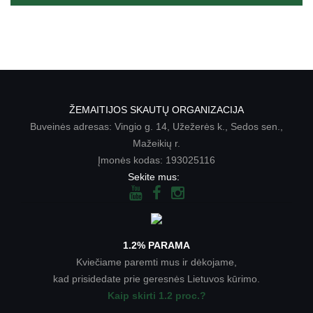
ŽEMAITIJOS SKAUTŲ ORGANIZACIJA
Buveinės adresas: Vingio g. 14, Užežerės k., Sedos sen.,
Mažeikių r.
Įmonės kodas: 193025116
Sekite mus:
1.2% PARAMA
Kviečiame paremti mus ir dėkojame,
kad prisidedate prie geresnės Lietuvos kūrimo.
Kaip skirti 1.2 proc.?