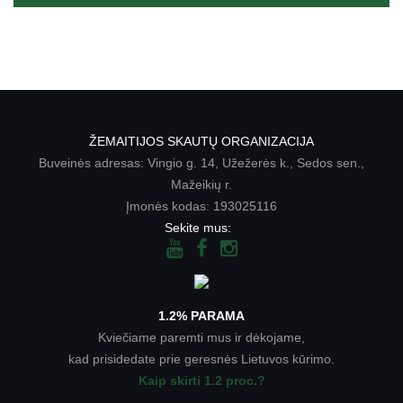
ŽEMAITIJOS SKAUTŲ ORGANIZACIJA
Buveinės adresas: Vingio g. 14, Užežerės k., Sedos sen.,
Mažeikių r.
Įmonės kodas: 193025116
Sekite mus:
1.2% PARAMA
Kviečiame paremti mus ir dėkojame,
kad prisidedate prie geresnės Lietuvos kūrimo.
Kaip skirti 1.2 proc.?