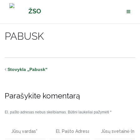
Pereiti
ŽSO
prie
turinio
PABUSK
Stovykla „Pabusk“
Parašykite komentarą
El. pašto adresas nebus skelbiamas.
Būtini laukeliai pažymėti
*