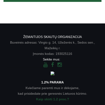
ŽEMAITIJOS SKAUTŲ ORGANIZACIJA
Buveinės adresas: Vingio g. 14, Užežerės k., Sedos sen.,
Mažeikių r.
Įmonės kodas: 193025116
Sekite mus:
1.2% PARAMA
Kviečiame paremti mus ir dėkojame,
kad prisidedate prie geresnės Lietuvos kūrimo.
Kaip skirti 1.2 proc.?