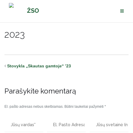
Pereiti
ŽSO
prie
turinio
2023
Stovykla „Skautas gamtoje“ ’23
Parašykite komentarą
El. pašto adresas nebus skelbiamas.
Būtini laukeliai pažymėti
*