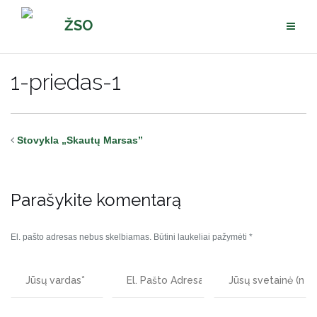
Pereiti
ŽSO
prie
turinio
1-priedas-1
Stovykla „Skautų Marsas”
Parašykite komentarą
El. pašto adresas nebus skelbiamas.
Būtini laukeliai pažymėti
*