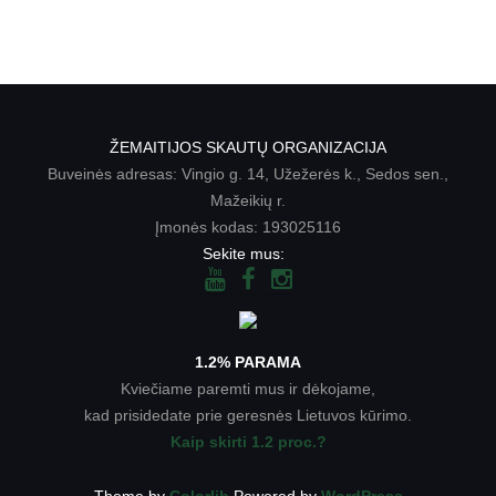
ŽEMAITIJOS SKAUTŲ ORGANIZACIJA
Buveinės adresas: Vingio g. 14, Užežerės k., Sedos sen.,
Mažeikių r.
Įmonės kodas: 193025116
Sekite mus:
1.2% PARAMA
Kviečiame paremti mus ir dėkojame,
kad prisidedate prie geresnės Lietuvos kūrimo.
Kaip skirti 1.2 proc.?