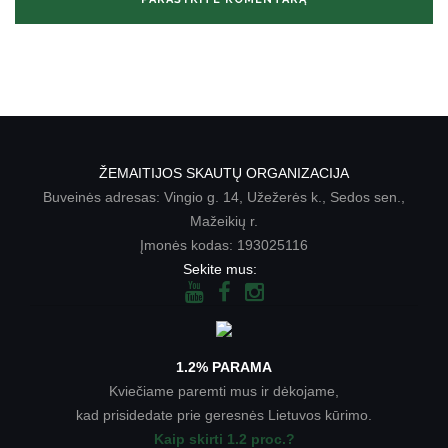
ŽEMAITIJOS SKAUTŲ ORGANIZACIJA
Buveinės adresas: Vingio g. 14, Užežerės k., Sedos sen.,
Mažeikių r.
Įmonės kodas: 193025116
Sekite mus:
1.2% PARAMA
Kviečiame paremti mus ir dėkojame,
kad prisidedate prie geresnės Lietuvos kūrimo.
Kaip skirti 1.2 proc.?