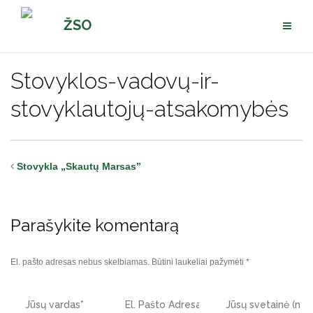
Pereiti
ŽSO
prie
turinio
Stovyklos-vadovų-ir-
stovyklautojų-atsakomybės
Stovykla „Skautų Marsas”
Parašykite komentarą
El. pašto adresas nebus skelbiamas.
Būtini laukeliai pažymėti
*