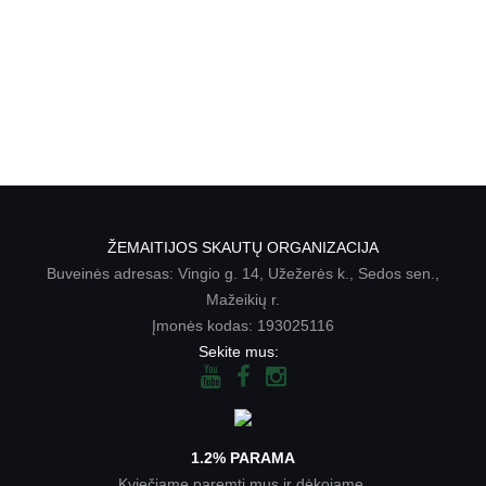
ŽEMAITIJOS SKAUTŲ ORGANIZACIJA
Buveinės adresas: Vingio g. 14, Užežerės k., Sedos sen.,
Mažeikių r.
Įmonės kodas: 193025116
Sekite mus:
1.2% PARAMA
Kviečiame paremti mus ir dėkojame,