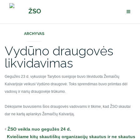
Pereiti
ŽSO
prie
turinio
ARCHYVAS
Vydūno draugovės
likvidavimas
Gegužės 23 d. vykusioje Tarybos sueigoje buvo likviduota Žemaičių
Kalvarijoje veikusi Vydūno draugovė. Toks sprendimas buvo priimtas dėl
vadovų ir narių draugovėje trūkumo.
Dėkojame buvusiems šios draugovės vadovams ir tikime, kad ŽSO skautai
dar ne kartą aplankys Žemaičių Kalvariją.
ŽSO veikla nuo gegužės 24 d.
Kviečiame kitų skautiškų organizacijų skautus ir ne skautus