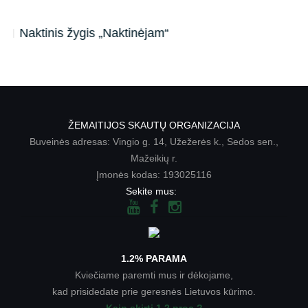
Naktinis žygis „Naktinėjam“
ŽEMAITIJOS SKAUTŲ ORGANIZACIJA
Buveinės adresas: Vingio g. 14, Užežerės k., Sedos sen.,
Mažeikių r.
Įmonės kodas: 193025116
Sekite mus:
1.2% PARAMA
Kviečiame paremti mus ir dėkojame,
kad prisidedate prie geresnės Lietuvos kūrimo.