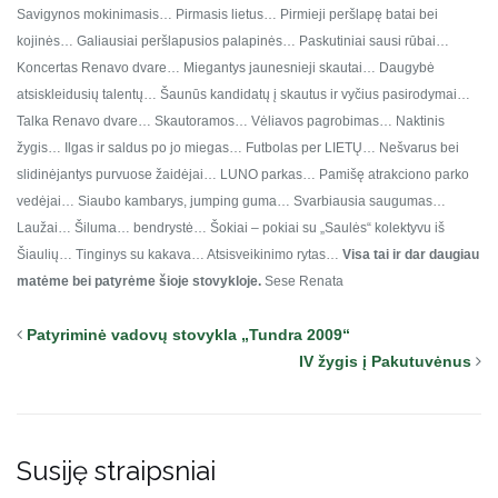
Savigynos mokinimasis…
Pirmasis lietus…
Pirmieji peršlapę batai bei
kojinės…
Galiausiai peršlapusios palapinės…
Paskutiniai sausi rūbai…
Koncertas Renavo dvare…
Miegantys jaunesnieji skautai…
Daugybė
atsiskleidusių talentų…
Šaunūs kandidatų į skautus ir vyčius pasirodymai…
Talka Renavo dvare…
Skautoramos…
Vėliavos pagrobimas…
Naktinis
žygis…
Ilgas ir saldus po jo miegas…
Futbolas per LIETŲ…
Nešvarus bei
slidinėjantys purvuose žaidėjai…
LUNO parkas…
Pamišę atrakciono parko
vedėjai…
Siaubo kambarys, jumping guma…
Svarbiausia saugumas…
Laužai…
Šiluma… bendrystė…
Šokiai – pokiai su „Saulės“ kolektyvu iš
Šiaulių…
Tinginys su kakava…
Atsisveikinimo rytas…
Visa tai ir dar daugiau
matėme bei patyrėme šioje stovykloje.
Sese Renata
Patyriminė vadovų stovykla „Tundra 2009“
IV žygis į Pakutuvėnus
Susiję straipsniai