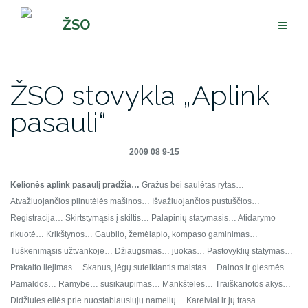
Pereiti
ŽSO
prie
turinio
ŽSO stovykla „Aplink
pasauli“
2009 08 9-15
Kelionės aplink pasaulį pradžia…
Gražus bei saulėtas rytas…
Atvažiuojančios pilnutėlės mašinos…
Išvažiuojančios pustuščios…
Registracija…
Skirtstymąsis į skiltis…
Palapinių statymasis…
Atidarymo
rikuotė…
Krikštynos…
Gaublio, žemėlapio, kompaso gaminimas…
Tuškenimąsis užtvankoje…
Džiaugsmas… juokas…
Pastovyklių statymas…
Prakaito liejimas…
Skanus, jėgų suteikiantis maistas…
Dainos ir giesmės…
Pamaldos…
Ramybė… susikaupimas…
Mankštelės…
Traiškanotos akys…
Didžiules eilės prie nuostabiausiųjų namelių…
Kareiviai ir jų trasa…