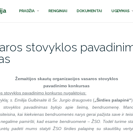
ija
PRADŽIA
RENGINIAI
DOKUMENTAI
UGDYMAS
aros stovyklos pavadini
as
Žemaitijos skautų organizacijos vasaros stovyklos
pavadinimo konkursas
 stovyklos pavadinimo konkurso nugalėtojus:
vyklą:
s. Emilija Gulbinaitė iš Šv. Jurgio draugovės
(
„Širdies palapinė“
)
ats stovyklos pavadinimas bylojo apie šeimą, bendruomenę. Ma
teisina, kai kiekvienas bendruomenės narys gerai pažįsta save ir teisin
 negalime pamiršti, kad esame bendruomenė – ŽSO. Todėl turime sta
 turėtų padėti mums statyti ŽSO širdies palapinę su skautiškų vert