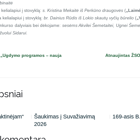
binaitė
kelialapiui į stovyklą:
s. Kristina Mekaitė iš Perkūno draugovės
(
„Laimė
kelialapiui į stovyklą:
br. Dainius Rūdis iš Lokio skautų vyčių būrelio
(
„
onkurso dalyviais bei dėkojame:
sesėms Akvilei Šemetaitei, Ugnei Šemet
Ąžuolui Sidarui.
s „Ugdymo programos – nauja
Atnaujintas ŽSO
psniai
aktinėjam“
Šaukimas į Suvažiavimą
169-asis 
2026
 komentarą