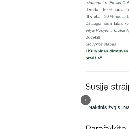
uždanga.“ s. Emilija Gul
II vieta
–
50 % nuolaida 
III vieta
– 30 % nuolaida 
Džiaugiamės ir kitais k
Vilijai Ročytei ir broliui 
Budėkit!
Stovyklos štabas
Kūrybinės dirbtuvė
pradžia“
Susiję strai
Sesių žygis 2026
Naktinis žygis „N
Parašykite