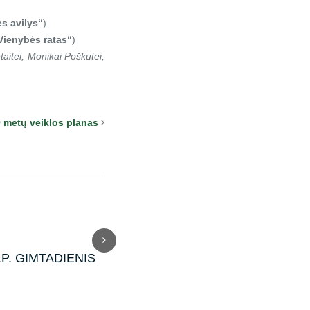
s avilys“
)
Vienybės ratas“
)
aitei, Monikai Poškutei,
 metų veiklos planas
B.P. GIMTADIENIS
Rekolekcijos 2026
Žygi