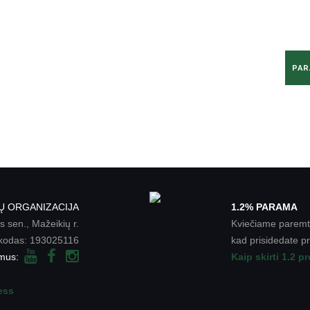
Ų ORGANIZACIJA
1.2% PARAMA
 sen., Mažeikių r.
Kviečiame paremt
kodas: 193025116
kad prisidedate p
 mus:
Kaip skirti 1.2 p
ess