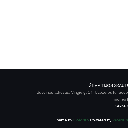
ŽEMAITIJOS SKAUT
Buveinės adresas: Vingio g. 14, Užežerės k., Sedos
Įmonės 
Sekite
Theme by
Colorlib
Powered by
WordPr