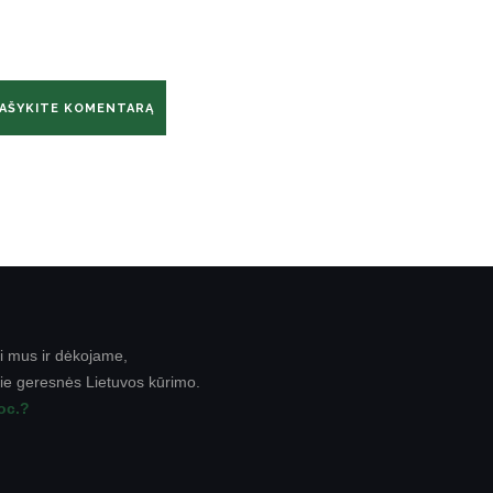
i mus ir dėkojame,
rie geresnės Lietuvos kūrimo.
roc.?