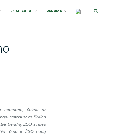
KONTAKTAI
PARAMA
mo
no nuomone, šeima ar
gai statosi savo širdies
tyti bendrą ŽSO širdies
ybių rėmu ir ŽSO narių