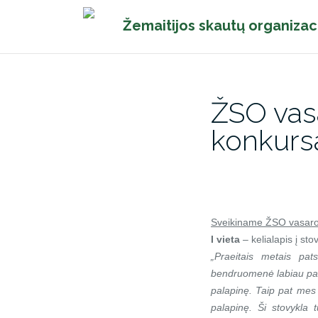
Pereiti
Žemaitijos skautų organizac
prie
turinio
ŽSO vas
konkurs
Sveikiname ŽSO vasaros
I vieta
– kelialapis į sto
„Praeitais metais p
bendruomenė labiau pasi
palapinę. Taip pat mes
palapinę. Ši stovykla