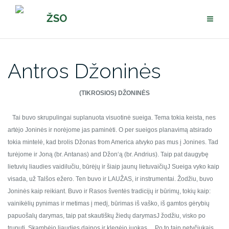
Pereiti
ŽSO
prie
turinio
Antros Džoninės
(TIKROSIOS) DŽONINĖS
Tai buvo skrupulingai suplanuota visuotinė sueiga. Tema tokia
keista, nes
artėjo Joninės ir norėjome jas paminėti. O per sueigos
planavimą atsirado
tokia mintelė, kad brolis Džonas from America atvyko
pas mus į Jonines. Tad
turėjome ir Joną (br. Antanas) and Džon‘ą (br.
Andrius). Taip pat daugybę
lietuvių liaudies vaidilučiu, būrėjų ir
šiaip jaunų lietuvaičiųJ
Sueiga vyko kaip
visada, už Talšos ežero. Ten buvo ir LAUŽAS, ir
instrumentai. Žodžiu, buvo
Joninės kaip reikiant. Buvo ir Rasos šventės
tradicijų ir būrimų, tokių kaip:
vainikėlių pynimas ir metimas į medį,
būrimas iš vaško, iš gamtos gėrybių
papuošalų darymas, taip pat
skautiškų žiedų darymasJ žodžiu, visko po
truputį. Skambėjo liaudies
dainos ir klegėjo juokas…
Po to taip netyčiukais