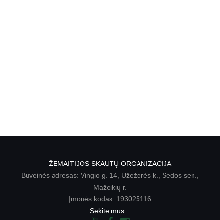
ŽEMAITIJOS SKAUTŲ ORGANIZACIJA
Buveinės adresas: Vingio g. 14, Užežerės k., Sedos sen.,
Mažeikių r.
Įmonės kodas: 193025116
Sekite mus: