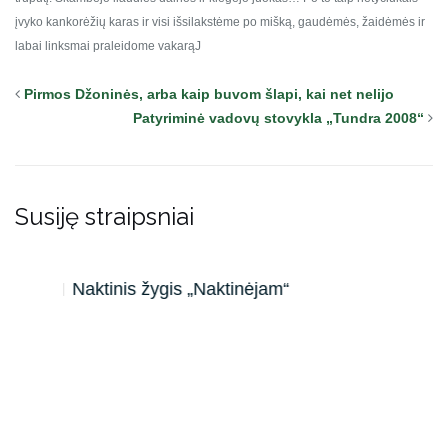
įvyko kankorėžių karas ir visi išsilakstėme
po mišką, gaudėmės, žaidėmės ir
labai linksmai praleidome vakarąJ
Pirmos Džoninės, arba kaip buvom šlapi, kai net nelijo
Patyriminė vadovų stovykla „Tundra 2008“
Susiję straipsniai
Naktinis žygis „Naktinėjam“