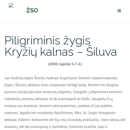
Pereiti
ŽSO
prie
turinio
Piligriminis žygis
Kryžių kalnas – Šiluva
(2008 rugsėjo 5-7 d.)
Jau tradicija tapęs Šiaulių vyskupo Eugenijaus Bartulio
organizuojamas
žygis į Šiluvos atlaidus buvo rengiamas šeštąjį kartą.
Kasmet vis daugiau
jaunimo prisijungia prie senbuvių piligrimų.
Daugelis į piligrimines keliones
vykstančių asmenų keliauja ne tik
pramogauti ar ilsėtis, daugelių iš jų
motyvai yra dvasiniai: dvasinis
atsinaujinimas, padėka už jau patirtas
malones, atgaila bei nuodėmių
išpažinimas.
Mes, šv. Jurgio draugovės
atstovai, būtent ir keliavome dėl šių
visų išvardytų priežasčių. Vieni labiau dėl
dvasinių, kiti dėl
pramoginių ir pažintinių. Kelionės pradžia, kaip ir