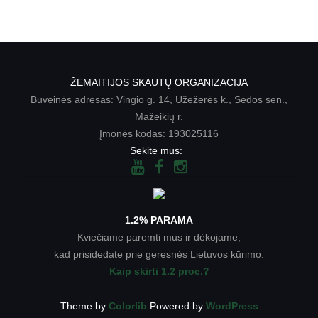
ŽEMAITIJOS SKAUTŲ ORGANIZACIJA
Buveinės adresas: Vingio g. 14, Užežerės k., Sedos sen.,
Mažeikių r.
Įmonės kodas: 193025116
Sekite mus:
1.2% PARAMA
Kviečiame paremti mus ir dėkojame,
kad prisidedate prie geresnės Lietuvos kūrimo.
Kaip skirti 1.2 proc.?
Theme by
Colorlib
Powered by
WordPress