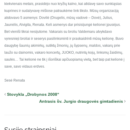
kiekvienais metais,
prasidėjo nuo kryžių kalno, kai atidavę savo sunkiąsias
kuprines ir
sudalyvavę mišiose patraukėme link tikslo. Mūsų organizaciją
atstovavo 5
asmenys: Dovilė (Drugelis, mūsų vadovė – Dovė), Julius,
Jaunėlis,
Alvigita, Renata. Keli asmenys dar prisisijungė kelionei įpusėjus.
Bet
vieniši tikrai nesijutome. Vakarais su broliu Valdemaru atvykdavo
vyresnieji broliai ir seserys pasilinksminti ir praskaidrinti mūsų
kelionę.
Buvo
daugybę šaunių akimirkų, sutiktų žmonių, jų šypsenų, maldos,
vakarų prie
laužo su dainomis, vakaro koncertų, JUOKO, nutrintų kojų,
linksmų žaidimų,
saulės… Tai kelionė ne tik į išoriškai apčiuopiamą
vietą, bet taip pat kelionė į
save, savo vidaus erdves.
Sesė Renata
Stovykla „Drobynos 2008“
Antrasis šv. Jurgio draugovės gimtadienis
Susiję straipsniai