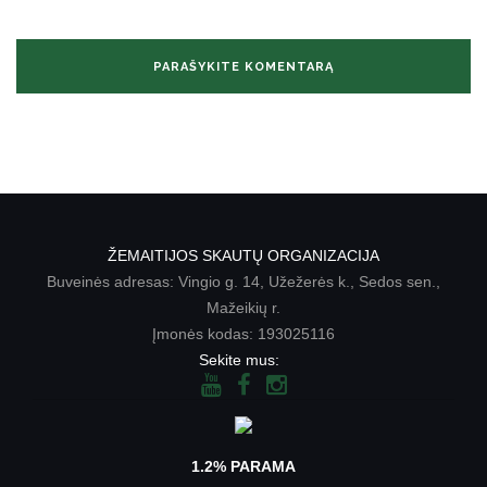
ŽEMAITIJOS SKAUTŲ ORGANIZACIJA
Buveinės adresas: Vingio g. 14, Užežerės k., Sedos sen.,
Mažeikių r.
Įmonės kodas: 193025116
Sekite mus:
1.2% PARAMA