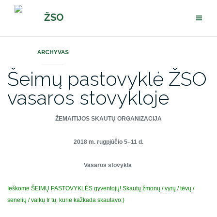
Pereiti
ŽSO
prie
turinio
ARCHYVAS
Šeimų pastovyklė ŽSO
vasaros stovykloje
ŽEMAITIJOS SKAUTŲ ORGANIZACIJA
2018 m. rugpjūčio 5–11 d.
Vasaros stovykla
Ieškome ŠEIMŲ PASTOVYKLĖS gyventojų!
Skautų žmonų / vyrų / tėvų /
senelių / vaikų
Ir tų, kurie kažkada skautavo:)