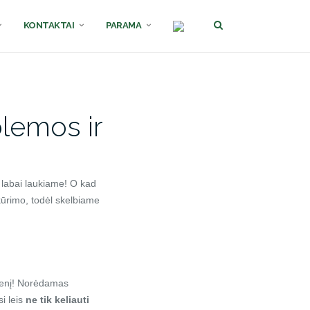
KONTAKTAI
PARAMA
blemos ir
si labai laukiame! O kad
 kūrimo, todėl skelbiame
dienį! Norėdamas
i leis
ne tik keliauti