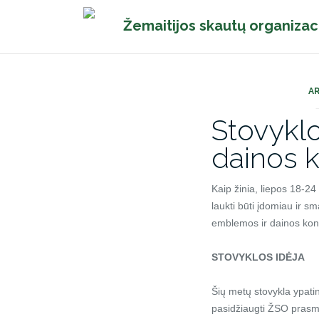
Pereiti
Žemaitijos skautų organizac
prie
turinio
A
Stovyklo
dainos 
Kaip žinia, liepos 18-
laukti būti įdomiau ir s
emblemos ir dainos kon
STOVYKLOS IDĖJA
Šių metų stovykla ypati
pasidžiaugti ŽSO prasmin