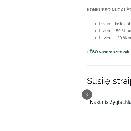
KONKURSO NUGALĖT
I vieta – kelialapi
II vieta – 50 % nu
III vieta – 20 % n
ŽSO vasaros stovykla
Susiję strai
Sesių žygis 2026
Naktinis žygis „N