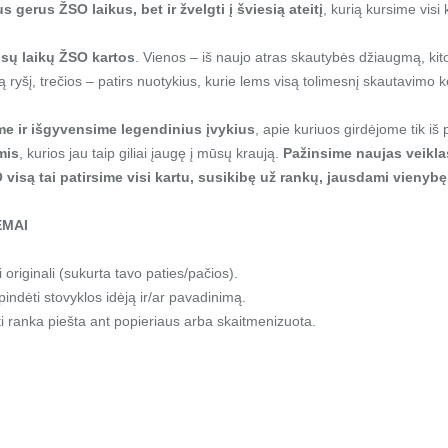
us gerus ŽSO laikus, bet ir žvelgti į šviesią ateitį
, kurią kursime visi 
isų laikų ŽSO kartos
. Vienos – iš naujo atras skautybės džiaugmą, kit
irtą ryšį, trečios – patirs nuotykius, kurie lems visą tolimesnį skautavimo k
me ir išgyvensime legendinius įvykius
, apie kuriuos girdėjome tik iš
mis
, kurios jau taip giliai įaugę į mūsų kraują.
Pažinsime naujas veikla
 visą tai patirsime visi kartu, susikibę už rankų, jausdami vienybę 
EMAI
 originali (sukurta tavo paties/pačios).
indėti stovyklos idėją ir/ar pavadinimą.
i ranka piešta ant popieriaus arba skaitmenizuota.
I