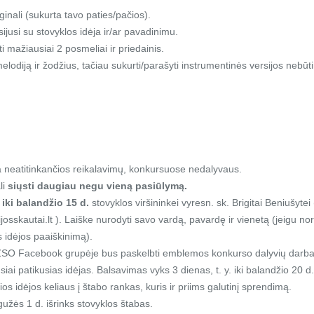
iginali (sukurta tavo paties/pačios).
sijusi su stovyklos idėja ir/ar pavadinimu.
i mažiausiai 2 posmeliai ir priedainis.
melodiją ir žodžius, tačiau sukurti/parašyti instrumentinės versijos nebūt
 neatitinkančios reikalavimų, konkursuose nedalyvaus.
li
siųsti daugiau negu vieną pasiūlymą.
i
iki balandžio 15 d.
stovyklos viršininkei vyresn. sk. Brigitai Beniušytei 
osskautai.lt ). Laiške nurodyti savo vardą, pavardę ir vienetą (jeigu nor
idėjos paaiškinimą).
ŽSO Facebook grupėje bus paskelbti emblemos konkurso dalyvių darbai 
usiai patikusias idėjas. Balsavimas vyks 3 dienas, t. y. iki balandžio 20 
os idėjos keliaus į štabo rankas, kuris ir priims galutinį sprendimą.
gužės 1 d. išrinks stovyklos štabas.