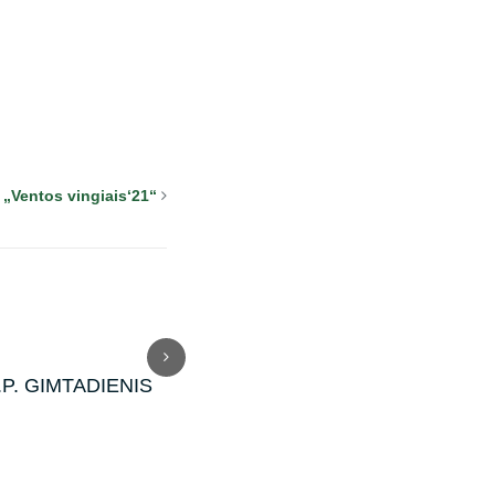
 „Ventos vingiais‘21“
B.P. GIMTADIENIS
Rekolekcijos 2026
Žygi