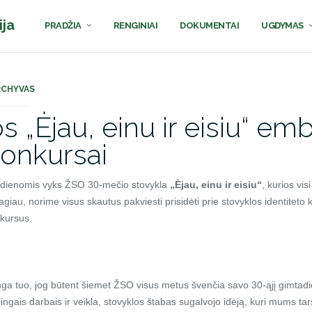
ija
PRADŽIA
RENGINIAI
DOKUMENTAI
UGDYMAS
RCHYVAS
s „Ėjau, einu ir eisiu“ em
konkursai
24 dienomis vyks ŽSO 30-mečio stovykla
„Ėjau, einu ir eisiu“
, kurios vi
magiau, norime visus skautus pakviesti prisidėti prie stovyklos identiteto
kursus.
nga tuo, jog būtent šiemet ŽSO visus metus švenčia savo 30-ąjį gimta
gais darbais ir veikla, stovyklos štabas sugalvojo idėją, kuri mums tars