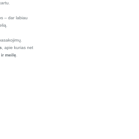
kartu.
os – dar labiau
elią.
 pasakojimų.
s
, apie kurias net
ir meilę
.