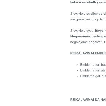
laiku ir nusikelti į sen
Stovykloje
susijungs v
sustiprins jau ir taip tv
Stovykloje gyvai
išvysi
Mėgausimės tradicijo
negalėjome pagalvoti.
O
REIKALAVIMAI EMBL
Emblema turi būti
Emblema turi atsp
Emblema gali būt
REIKALAVIMAI DAINA