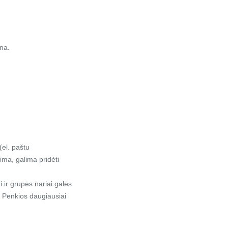
ina.
(el. paštu
ima, galima pridėti
ir grupės nariai galės
d. Penkios daugiausiai