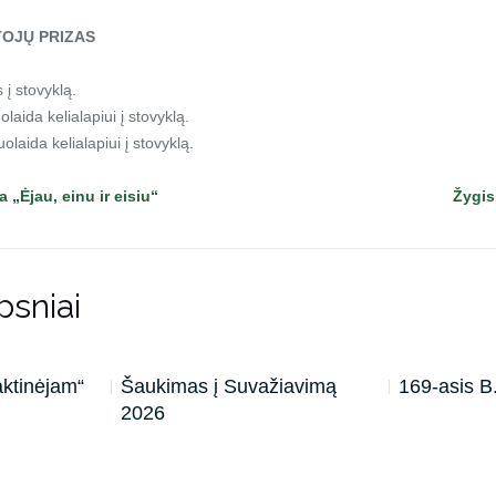
OJŲ PRIZAS
s į stovyklą.
olaida kelialapiui į stovyklą.
uolaida kelialapiui į stovyklą.
 „Ėjau, einu ir eisiu“
Žygis
psniai
aktinėjam“
Šaukimas į Suvažiavimą
169-asis 
2026