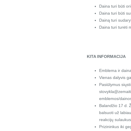
Daina turi būti or
Daina turi būti su
Dainą turi sudaryt
Daina turi turėti 
KITA INFORMACIJA
Emblema ir daina
Vienas dalyvis ga
Pasiūlymus siųst
stovykla@zemaitij
emblemos/dainos 
Balandžio 17 d. 
balsuoti už labia
reakcijų sulaukusi
Prizininkus iki ge