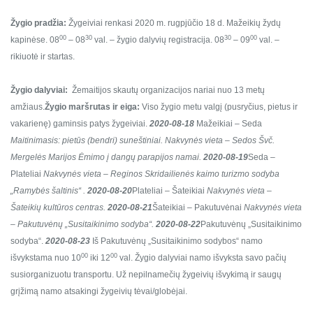
Žygio pradžia:
Žygeiviai renkasi 2020 m. rugpjūčio 18 d. Mažeikių žydų
00
30
30
00
kapinėse.
08
– 08
val. – žygio dalyvių registracija.
08
– 09
val. –
rikiuotė ir startas.
Žygio dalyviai:
Žemaitijos skautų organizacijos nariai nuo 13 metų
amžiaus.
Žygio maršrutas ir eiga:
Viso žygio metu valgį (pusryčius, pietus ir
vakarienę) gaminsis patys žygeiviai.
2020-08-18
Mažeikiai – Seda
Maitinimasis: pietūs (bendri) suneštiniai.
Nakvynės vieta – Sedos Švč.
Mergelės Marijos Ėmimo į dangų parapijos namai.
2020-08-19
Seda –
Plateliai
Nakvynės vieta – Reginos Skridailienės kaimo turizmo sodyba
„Ramybės šaltinis“ .
2020-08-20
Plateliai – Šateikiai
Nakvynės vieta –
Šateikių kultūros centras.
2020-08-21
Šateikiai – Pakutuvėnai
Nakvynės vieta
– Pakutuvėnų „Susitaikinimo sodyba“.
2020-08-22
Pakutuvėnų „Susitaikinimo
sodyba“.
2020-08-23
Iš Pakutuvėnų „Susitaikinimo sodybos“ namo
00
00
išvykstama nuo 10
iki 12
val. Žygio dalyviai namo išvyksta savo pačių
susiorganizuotu transportu. Už nepilnamečių žygeivių išvykimą ir saugų
grįžimą namo atsakingi žygeivių tėvai/globėjai.