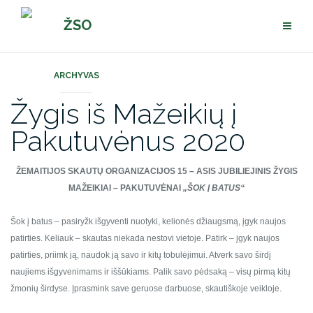
Pereiti
ŽSO
prie
turinio
ARCHYVAS
Žygis iš Mažeikių į
Pakutuvėnus 2020
ŽEMAITIJOS SKAUTŲ ORGANIZACIJOS
15 – ASIS JUBILIEJINIS ŽYGIS
MAŽEIKIAI – PAKUTUVĖNAI
„ŠOK Į BATUS“
Šok į batus – pasiryžk išgyventi nuotyki, kelionės džiaugsmą, įgyk naujos
patirties. Keliauk – skautas niekada nestovi vietoje. Patirk – įgyk naujos
patirties, priimk ją, naudok ją savo ir kitų tobulėjimui. Atverk savo širdį
naujiems išgyvenimams ir iššūkiams. Palik savo pėdsaką – visų pirmą kitų
žmonių širdyse. Įprasmink save geruose darbuose, skautiškoje veikloje.