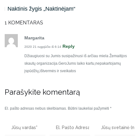
Naktinis žygis „Naktinėjam“
1 KOMENTARAS
Margarita
Reply
2020 21 rugpjūčio iš 6:14
Džiaugiuosi su Jumis susipažinusi iš arčiau miela Žemaitijos
skautų organizacija.GeroJums laiko kartu,nepakartojamų
įspūdžių,ištvermės ir sveikatos
Parašykite komentarą
El. pašto adresas nebus skelbiamas.
Būtini laukeliai pažymėti
*