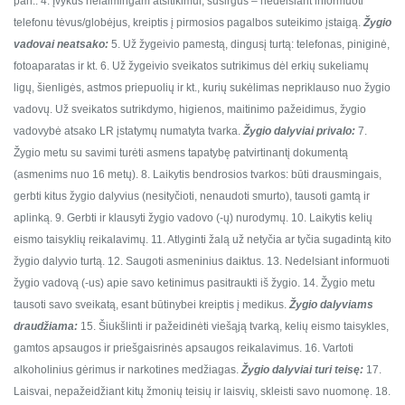
pan..
4. Įvykus nelaimingam atsitikimui, susirgus – nedelsiant informuoti
telefonu tėvus/globėjus, kreiptis į pirmosios pagalbos suteikimo įstaigą.
Žygio
vadovai neatsako:
5. Už žygeivio pamestą, dingusį turtą: telefonas, piniginė,
fotoaparatas ir kt.
6. Už žygeivio sveikatos sutrikimus dėl erkių sukeliamų
ligų, šienligės, astmos priepuolių ir kt., kurių sukėlimas nepriklauso nuo žygio
vadovų. Už sveikatos sutrikdymo, higienos, maitinimo pažeidimus, žygio
vadovybė atsako LR įstatymų numatyta tvarka.
Žygio dalyviai privalo:
7.
Žygio metu su savimi turėti asmens tapatybę patvirtinantį dokumentą
(asmenims nuo 16 metų).
8. Laikytis bendrosios tvarkos: būti drausmingais,
gerbti kitus žygio dalyvius (nesityčioti, nenaudoti smurto), tausoti gamtą ir
aplinką.
9. Gerbti ir klausyti žygio vadovo (-ų) nurodymų.
10. Laikytis kelių
eismo taisyklių reikalavimų.
11. Atlyginti žalą už netyčia ar tyčia sugadintą kito
žygio dalyvio turtą.
12. Saugoti asmeninius daiktus.
13. Nedelsiant informuoti
žygio vadovą (-us) apie savo ketinimus pasitraukti iš žygio.
14. Žygio metu
tausoti savo sveikatą, esant būtinybei kreiptis į medikus.
Žygio dalyviams
draudžiama:
15. Šiukšlinti ir pažeidinėti viešąją tvarką, kelių eismo taisykles,
gamtos apsaugos ir priešgaisrinės apsaugos reikalavimus.
16. Vartoti
alkoholinius gėrimus ir narkotines medžiagas.
Žygio dalyviai turi teisę:
17.
Laisvai, nepažeidžiant kitų žmonių teisių ir laisvių, skleisti savo nuomonę.
18.