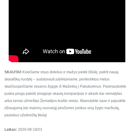
SKAUTAI!
Kviečiame visus didelius ir mažus įveikti iššūkį, patirti naują
skautišką nuotykį – sudalyvauti jubiliejiniame, penkioliktus metus
skaičiuojančiame vasaros žygyje iš Mažeikių į Pakutuvėnus. Pasinaudokite
puikia proga pabūti smagioje skautų kompanijoje ir atrasti dar nematytas
arba seniai užmirštas Žemaitijos krašto vietas.
Išbandykite save ir pajuskite
džiaugsmą bei malonų nuovargį pėsčiomis įveikus visą žygio maršrutą,
pasiekus užsibrėžtą tikslą!
Laikas:
2020-08-18/23