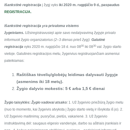
Išankstinė registracija
į žygį vyks
iki 2020 m. rugpjūčio 9 d., paspaudus
REGISTRACIJA.
Išankstinė registracija yra privaloma visiems
žygeiviams.
Užsiregistravusieji apie savo nedalyvavimą žygyje privalo
informuoti žygio organizatorius (2–3 dienas prieš žygį).
Galutinė
00
30
registracija
vyks 2020 m. rugpjūčio 18 d. nuo 08
iki 08
val. žygio starto
vietoje. Galutinės registracijos metu, žygeivius registruojančiam asmeniui
pateikiamas:
Raštiškas tėvelių/globėjų leidimas dalyvauti žygyje
(asmenims iki 18 metų).
Žygio dalyvio mokestis: 5 € arba 1,5 € dienai
Žygio taisyklės:
Žygio vadovai atsako:
1. Už žygeivio priežiūrą žygio metu
(nuo to momento, kai žygeivis atvyksta į žygio starto vietą ir išvyksta iš jo).
2.
Už žygeivio maitinimą: pusryčiai, pietūs, vakarienė.
3. Už žygeivio
instruktavimą dėl: saugaus elgesio vandenyje, darbo su aštriais įrankiais ir