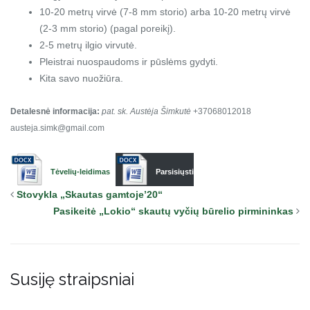
10-20 metrų virvė (7-8 mm storio) arba 10-20 metrų virvė
(2-3 mm storio) (pagal poreikį).
2-5 metrų ilgio virvutė.
Pleistrai nuospaudoms ir pūslėms gydyti.
Kita savo nuožiūra.
Detalesnė informacija:
pat. sk. Austėja Šimkutė
+37068012018
austeja.simk@gmail.com
Tėvelių-leidimas
Parsisiųsti
Stovykla „Skautas gamtoje’20“
Pasikeitė „Lokio“ skautų vyčių būrelio pirmininkas
Susiję straipsniai