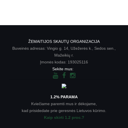
ŽEMAITIJOS SKAUTŲ ORGANIZACIJA
Buveinės adresas: Vingio g. 14, Užežerės k., Sedos sen.,
Mažeikių r.
Įmonės kodas: 193025116
Sekite mus:
1.2% PARAMA
Kviečiame paremti mus ir dėkojame,
kad prisidedate prie geresnės Lietuvos kūrimo.
Kaip skirti 1.2 proc.?