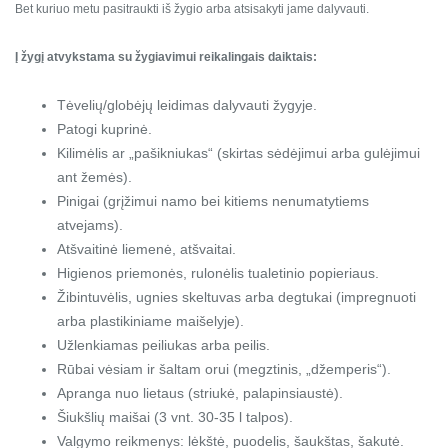
Bet kuriuo metu pasitraukti iš žygio arba atsisakyti jame dalyvauti.
Į žygį atvykstama su žygiavimui reikalingais daiktais:
Tėvelių/globėjų leidimas dalyvauti žygyje.
Patogi kuprinė.
Kilimėlis ar „pašikniukas“ (skirtas sėdėjimui arba gulėjimui
ant žemės).
Pinigai (grįžimui namo bei kitiems nenumatytiems
atvejams).
Atšvaitinė liemenė, atšvaitai.
Higienos priemonės, rulonėlis tualetinio popieriaus.
Žibintuvėlis, ugnies skeltuvas arba degtukai (impregnuoti
arba plastikiniame maišelyje).
Užlenkiamas peiliukas arba peilis.
Rūbai vėsiam ir šaltam orui (megztinis, „džemperis“).
Apranga nuo lietaus (striukė, palapinsiaustė).
Šiukšlių maišai (3 vnt. 30-35 l talpos).
Valgymo reikmenys: lėkštė, puodelis, šaukštas, šakutė.